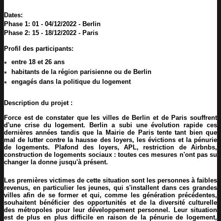
Dates:
Phase 1: 01 - 04/12/2022 - Berlin 
Phase 2: 15 - 18/12/2022 - Paris 
Profil des participants:
entre 18 et 26 ans
habitants de la région parisienne ou de Berlin
engagés dans la politique du logement
Description du projet :
Force est de constater que les villes de Berlin et de Paris souffrent
d'une crise du logement. Berlin a subi une évolution rapide ces
dernières années tandis que la Mairie de Paris tente tant bien que
mal de lutter contre la hausse des loyers, les évictions et la pénurie
de logements. Plafond des loyers, APL, restriction de Airbnbs,
construction de logements sociaux : toutes ces mesures n'ont pas su
changer la donne jusqu'à présent.
Les premières victimes de cette situation sont les personnes à faibles
revenus, en particulier les jeunes, qui s'installent dans ces grandes
villes afin de se former et qui, comme les génération précédentes,
souhaitent bénéficier des opportunités et de la diversité culturelle
des métropoles pour leur développement personnel. Leur situation
est de plus en plus difficile en raison de la pénurie de logement,