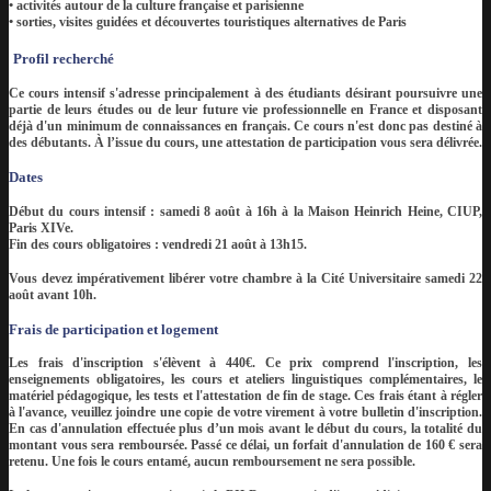
• activités autour de la culture française et parisienne
• sorties, visites guidées et découvertes touristiques alternatives de Paris
Profil recherché
Ce cours intensif s'adresse principalement à des étudiants désirant poursuivre une
partie de leurs études ou de leur future vie professionnelle en France et disposant
déjà d'un minimum de connaissances en français. Ce cours n'est donc pas destiné à
des débutants. À l’issue du cours, une attestation de participation vous sera délivrée.
Dates
Début du cours intensif
: samedi 8 août à 16h à la Maison Heinrich Heine, CIUP,
Paris XIVe.
Fin des cours obligatoires :
vendredi 21 août à 13h15.
Vous devez impérativement libérer votre chambre à la Cité Universitaire samedi 22
août avant 10h
.
Frais de participation et logement
Les frais d'inscription s'élèvent à 440€. Ce prix comprend l'inscription, les
enseignements obligatoires, les cours et ateliers linguistiques complémentaires, le
matériel pédagogique, les tests et l'attestation de fin de stage. Ces frais étant à régler
à l'avance, veuillez joindre une copie de votre virement à votre bulletin d'inscription.
En cas d'annulation effectuée plus d’un mois avant le début du cours, la totalité du
montant vous sera remboursée. Passé ce délai, un forfait d'annulation de 160 € sera
retenu. Une fois le cours entamé, aucun remboursement ne sera possible.