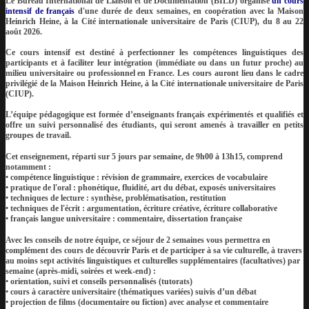
Le
Bureau International de Liaison et de Documentation (BILD)
organise
un cours
intensif de français
d'une durée de deux semaines, en coopération avec la Maison
Heinrich Heine, à la Cité internationale universitaire de Paris (CIUP), du 8 au 22
août 2026.
Ce cours intensif est destiné à perfectionner les compétences linguistiques des
participants et à faciliter leur intégration (immédiate ou dans un futur proche) au
milieu universitaire ou professionnel en France. Les cours auront lieu
dans le cadre
privilégié de la Maison Heinrich Heine, à la Cité internationale universitaire de Paris
(CIUP).
L’équipe pédagogique
est formée d’enseignants français expérimentés et qualifiés et
offre un
suivi personnalisé
des étudiants, qui seront amenés à travailler en petits
groupes de travail.
Cet enseignement, réparti sur 5 jours par semaine, de 9h00 à 13h15, comprend
notamment :
• compétence linguistique : révision de grammaire, exercices de vocabulaire
• pratique de l'oral : phonétique, fluidité, art du débat, exposés universitaires
• techniques de lecture : synthèse, problématisation, restitution
• techniques de l'écrit : argumentation, écriture créative, écriture collaborative
• français langue universitaire : commentaire, dissertation française
Avec les conseils de notre équipe, ce séjour de 2 semaines vous permettra en
complément des cours de
découvrir Paris et de participer à sa vie culturelle, à travers
au moins
sept activités linguistiques et culturelles supplémentaires (facultatives) par
semaine (après-midi, soirées et week-end) :
• orientation, suivi et conseils personnalisés (tutorats)
• cours à caractère universitaire (thématiques variées) suivis d’un débat
• projection de films (documentaire ou fiction) avec analyse et commentaire