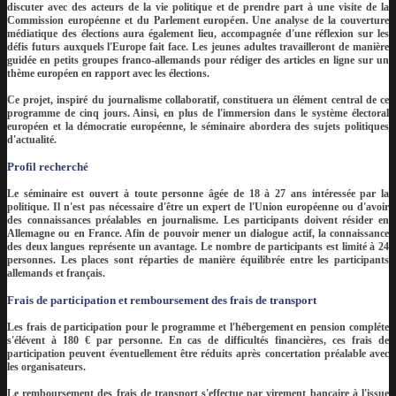
discuter avec des acteurs de la vie politique et de prendre part à une visite de la
Commission européenne et du Parlement européen. Une analyse de la couverture
médiatique des élections aura également lieu, accompagnée d'une réflexion sur les
défis futurs auxquels l'Europe fait face. Les jeunes adultes travailleront de manière
guidée en petits groupes franco-allemands pour rédiger des articles en ligne sur un
thème européen en rapport avec les élections.
Ce projet, inspiré du journalisme collaboratif, constituera un élément central de ce
programme de cinq jours. Ainsi, en plus de l'immersion dans le système électoral
européen et la démocratie européenne, le séminaire abordera des sujets politiques
d'actualité.
Profil recherché
Le séminaire est ouvert à toute personne âgée de 18 à 27 ans intéressée par la
politique. Il n'est pas nécessaire d'être un expert de l'Union européenne ou d'avoir
des connaissances préalables en journalisme. Les participants doivent résider en
Allemagne ou en France. Afin de pouvoir mener un dialogue actif, la connaissance
des deux langues représente un avantage. Le nombre de participants est limité à 24
personnes. Les places sont réparties de manière équilibrée entre les participants
allemands et français.
Frais de participation et remboursement des frais de transport
Les frais de participation pour le programme et l'hébergement en pension compléte
s'élévent à 180 € par personne. En cas de difficultés financières, ces frais de
participation peuvent éventuellement être réduits après concertation préalable avec
les organisateurs.
Le remboursement des frais de transport s'effectue par virement bancaire à l'issue